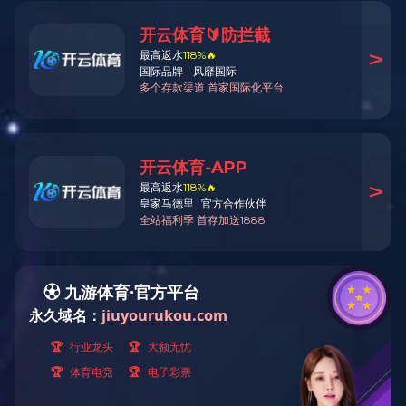
您现在的位置：
乐动平台
> 企
乐动平台概况
集团简介
发展历程
组织架构
企业文化
荣誉与责任
工会专栏